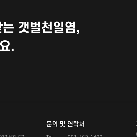
는 갯벌천일염,
요.
문의 및 연락처